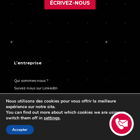
ÉCRIVEZ-NOUS
L’entreprise
Qui sommes-nous ?
Suivez-nous sur LinkedIn
Nous utilisons des cookies pour vous offrir la meilleure
Plan du site
expérience sur notre site.
You can find out more about which cookies we are using or
switch them off in
settings
.
Bureau d’études
Formation
Accepter
Opération