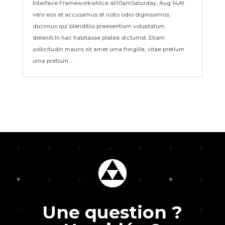
Interface FrameworksAlice ali10amSaturday, Aug 14At
vero eos et accusamus et iusto odio dignissimos
ducimus qui blanditiis praesentium voluptatum
deleniti.In hac habitasse platea dictumst. Etiam
sollicitudin mauris sit amet urna fringilla, vitae pretium
urna pretium....
Une question ?