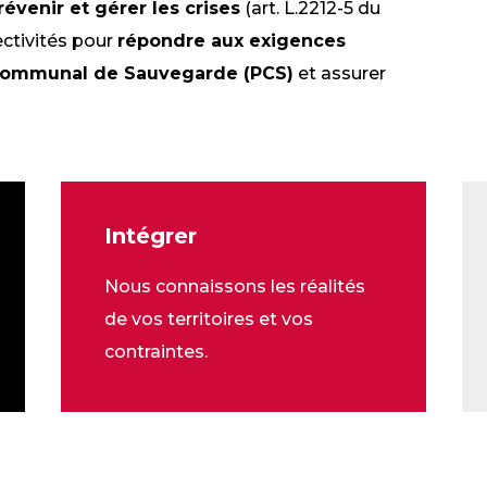
révenir et gérer les crises
(art. L.2212-5 du
ctivités pour
répondre aux exigences
Communal de Sauvegarde (PCS)
et assurer
Intégrer
Nous connaissons les réalités
de vos territoires et vos
contraintes.