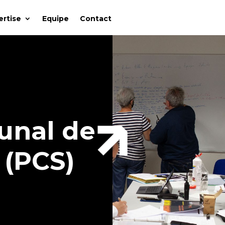
ertise
Equipe
Contact
unal de
 (PCS)