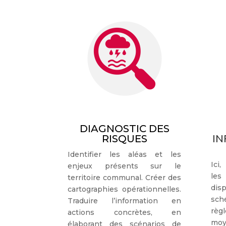
DIAGNOSTIC DES
RISQUES
IN
Identifier les aléas et les
Ici,
enjeux présents sur le
le
territoire communal. Créer des
dis
cartographies opérationnelles.
sc
Traduire l’information en
rè
actions concrètes, en
mo
élaborant des scénarios de